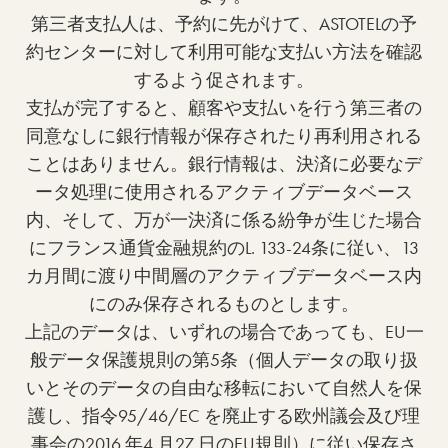
第三者支払人は、予約に先がけて、ASTOTELの予
約センターに対して利用可能な支払い方法を確認
するよう促されます。
支払が完了すると、顧客や支払いを行う第三者の
同意なしに銀行情報が保存されたり再利用される
ことはありません。銀行情報は、決済に必要なデ
ータ処理に使用されるアクティブデータベース
内、そして、万が一決済に係る紛争が生じた場合
にフランス通貨金融規約のL. 133-24条に従い、13
カ月間に渡り中間層のアクティブデータベース内
にのみ保存されるものとします。
上記のデータは、いずれの場合であっても、EU一
般データ保護規則の第5条（個人データの取り扱
いとそのデータの自由な移転において自然人を保
護し、指令95/46/EC を廃止する欧州議会及び理
事会の2016 年4 月27 日のEU規則）に従い保存さ