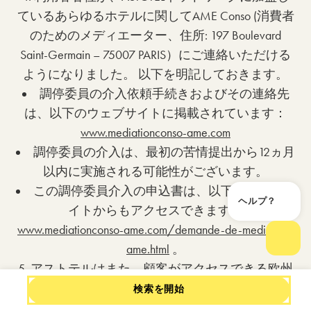
ているあらゆるホテルに関してAME Con​​so (消費者
のためのメディエーター、住所: 197 Boulevard
Saint-Germain – 75007 PARIS）にご連絡いただける
ようになりました。 以下を明記しておきます。
調停委員の介入依頼手続きおよびその連絡先
は、以下のウェブサイトに掲載されています：
www.mediationconso-ame.com
調停委員の介入は、最初の苦情提出から12ヵ月
以内に実施される可能性がございます。
この調停委員介入の申込書は、以下のウェブサ
ヘルプ？
ヘル
イトからもアクセスできます：
www.mediationconso-ame.com/demande-de-mediation-
ame.html
。
チャ
5. アストテルはまた、顧客がアクセスできる欧州
のオンライン紛争解決プラットフォーム
検索を開始
（「RLL」）の存在を顧客に通知しています。顧客