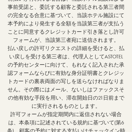
事前受諾と、委託する顧客と委託される第三者間
の完全なる合意に基づいて、当該ホテル施設にて
本予約により発生する全額を当該第三者が支払う
ことに同意するクレジットカード引き落とし許可
フォームが、当該第三者宛に送信されます。
払い戻しの許可リクエストの詳細を受けると、払
い戻しを受ける第三者は、代理人としてASTOTEL
の予約センターに向けて、もれなく記入された承
認フォームならびに有効な身分証明書とクレジッ
トカードの裏表両面の写しを送らなければなりま
せん。その際にはメール、ないしはファックスそ
の他有効な手段を用い、滞在開始日の21日前まで
に実行されるものとします。
許可フォームが指定期間内に返信されない場合
は、本条項に記述されている規約に基づいて(第6
条)、顧客の予約に対する支払いはチェックイン時