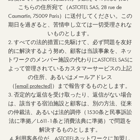
こちらの住所宛て（ASTOTEL SAS, 28 rue de
Caumartin, 75009 Paris）に送付してください。この
期日を過ぎると、苦情申し立ては一切受理されな
いものとします。
2. すべての法的措置に先駆けて、必ず問題を友好
的に解決するよう努め、顧客は当該事象を、ネッ
トワークのメンバー施設の代わりにASTOTEL SASに
よって管理されているカスタマーサービスの上記
の住所、あるいはメールアドレス
（
[email protected]
）まで報告するものとします。
3. 否定的な返信を受け取ったり、返信がない場合
は、該当する宿泊施設と顧客は、別の方法、従来
の仲裁法、あるいは法的調停（1530条と民事訴訟
法に準拠／L.611-1条と消費法典に準拠）で問題を
解決するものとします。
4. 利用客各位が、ASTOTELネットワークに加盟し