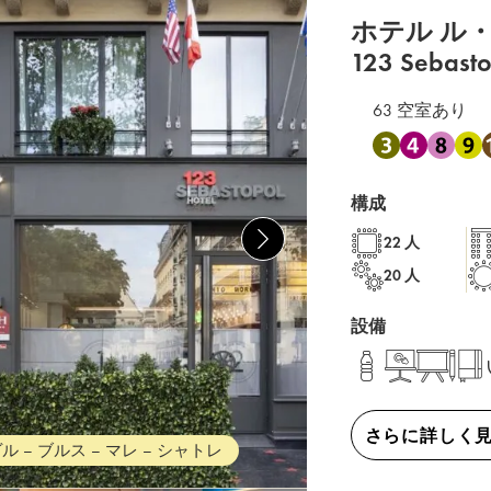
ホテル ル・
123 Sebast
63 空室あり
地下鉄 3 , 地下鉄 
構成
22 人
20 人
設備
さらに詳しく
ル – ブルス – マレ – シャトレ