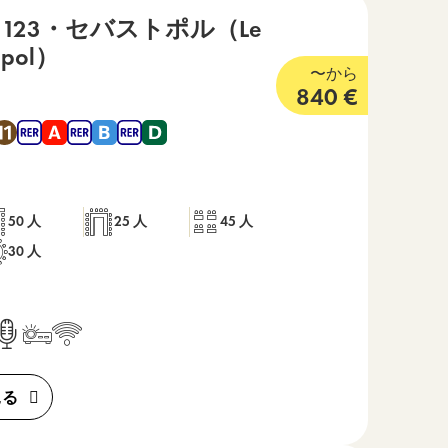
123・セバストポル（Le
opol）
4 つ星
〜から
840
€
4 , 地下鉄 8 , 地下鉄 9 , 地下鉄 11 , RER A , RER B , RER D から
50 人
25 人
45 人
30 人
見る