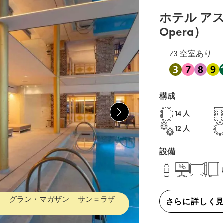
ホテル アス
Opera）
73 空室あり
地下鉄 3 , 地下鉄 
構成
14 人
12 人
設備
 – グラン・マガザン – サン＝ラザ
さらに詳しく
駅