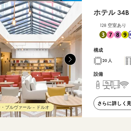
ホテル 34B
3
128 空室あり
地下鉄 3 , 地下鉄 7
構成
20 人
設備
さらに詳しく
・ブルヴァール – ドルオ