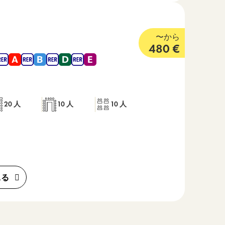
 つ星
〜から
480
€
 , 地下鉄 8 , 地下鉄 9 , RER A , RER B , RER D , RER E から近い
20 人
10 人
10 人
見る