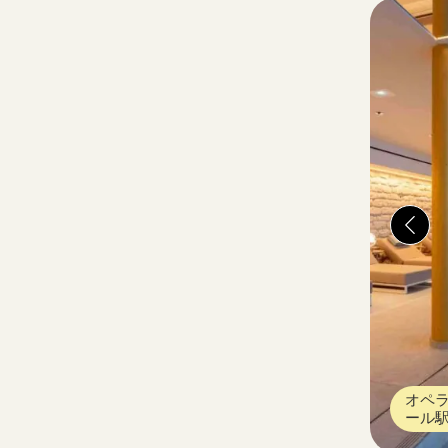
オペラ
ール