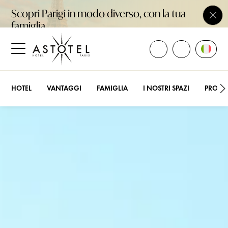
Scopri Parigi in modo diverso, con la tua
Chiu
famiglia
APRI TUTTI I CONTA
Apri La
CHIAMACI
Apri il menu laterale
HOTEL
VANTAGGI
FAMIGLIA
I NOSTRI SPAZI
PRO & 