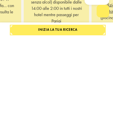
senza alcol) disponibile dalle
condizi
iffa… con
14:00 alle 2:00 in tutti i nostri
dell’
Hot
sulta le
hotel mentre passeggi per
Apri c
(piscin
Parigi
sa
m.
.
INIZIA LA TUA RICERCA
esclusiv
Galleria Fotografica
SCOPRI I NOSTRI SPAZI E LE NOSTRE ATMOSFERE