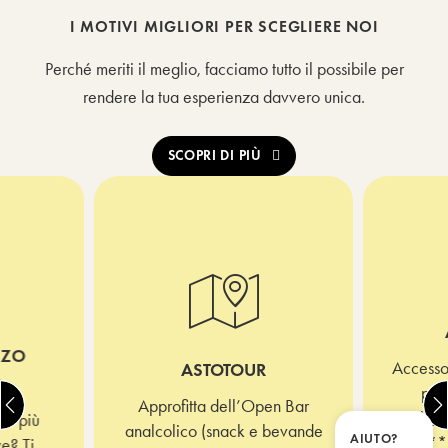
I MOTIVI MIGLIORI PER SCEGLIERE NOI
Perché meriti il meglio, facciamo tutto il possibile per
rendere la tua esperienza davvero unica.
SCOPRI DI PIÙ
ZZO
Accesso 
ASTOTOUR
O
pres
Approfitta dell’Open Bar
Sebas
rta più
analcolico (snack e bevande
AIUTO?
34B
**
e? Ti
Chiudi