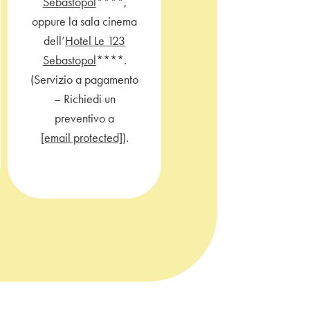
Sebastopol
****,
con una selezione di
oppure la sala cinema
bevande analcoliche
dell’
Hotel Le 123
offerte, per rendere il
Sebastopol
****.
tuo soggiorno ancora
(Servizio a pagamento
più piacevole.
– Richiedi un
preventivo a
[email protected]
).