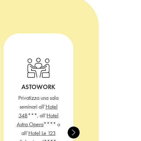
ASTOWORK
Privatizza una sala
seminari all’
Hotel
MINIBAR
34B
***, all’
Hotel
Astra Opera
**** o
Goditi un minibar
all’
Hotel Le 123
rifornito ogni giorno