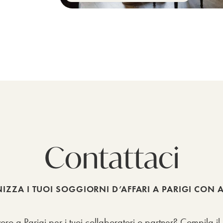
Contattaci
ZZA I TUOI SOGGIORNI D’AFFARI A PARIGI CON 
voro a Parigi per i tuoi collaboratori o partner? Compila 