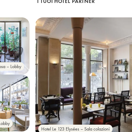
I TUOI HOTEL PARTNER
osa – Lobby
 Lobby
Hotel Le 123 Elysées – Sala colazioni