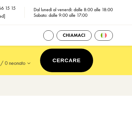
66 15 15
Dal lunedì al venerdì: dalle 8:00 alle 18:00
Sabato: dalle 9:00 alle 17:00
ed]
APRI TUTTI I CONTATTI
Apri La Selezio
CHIAMACI
/
0 neonato
n le frecce, oppure premere il tasto Tab per poi digitare le date