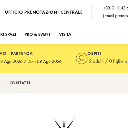
+33(0) 1 42 
UFFICIO PRENOTAZIONI CENTRALE
[email protect
RI SPAZI
PRO & EVENT
VISITA
VO - PARTENZA
OSPITI
2 adulti
/
0 figlio-a
re il tasto Invio o Spazio per aprire il calendario e navigare co
A
CONTATTI