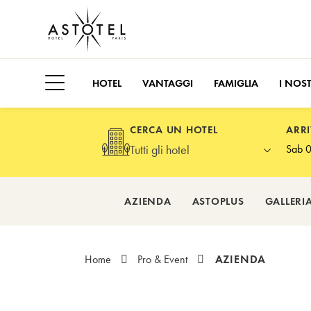
HOTEL
VANTAGGI
FAMIGLIA
I NOST
Apri il menu laterale
Scegli il tuo hotel
CERCA UN HOTEL
ARRI
Tutti gli hotel
Preme
AZIENDA
ASTOPLUS
GALLERI
AZIENDA
Home
Pro & Event