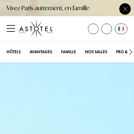
Vivez Paris autrement, en famille
Ferm
OUVRIR TOUS LES
Ouvrir
APPELEZ-N
Ouvrir le menu latéral
HÔTELS
AVANTAGES
FAMILLE
NOS SALLES
PRO & E