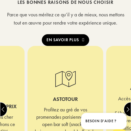
LES BONNES RAISONS DE NOUS CHOISIR
Parce que vous méritez ce qu’il y a de mieux, nous mettons
tout en œuvre pour rendre votre expérience unique.
EN SAVOIR PLUS
Accès 
ASTOTOUR
spo
UR PRIX
Profitez au gré de vos
Sébasto
ns cher
promenades parisiennes d’un
(ave
BESOIN D'AIDE ?
Ferme
frons ce
open bar soft (snacks et
conditio