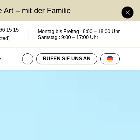
 Art – mit der Familie
Bann
 66 15 15
Montag bis Freitag : 8:00 – 18:00 Uhr
Samstag : 9:00 – 17:00 Uhr
cted]
ALLE KONTAKTE ÖFFNEN
Sprachauswah
RUFEN SIE UNS AN