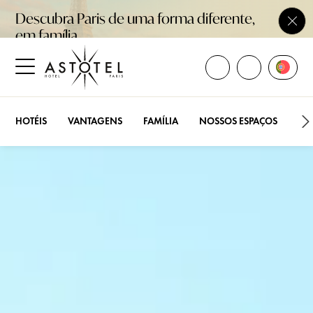
Descubra Paris de uma forma diferente,
Fech
em família
ABRIR TODOS OS 
Abrir 
LIGUE PARA
Abrir o menu lateral
HOTÉIS
VANTAGENS
FAMÍLIA
NOSSOS ESPAÇOS
PR