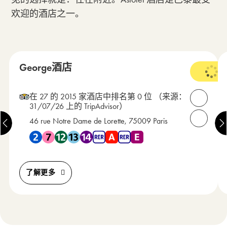
欢迎的酒店之一。
蒙马特 – 皮加勒 – 红磨坊 – 北站
George酒店
3 星级
在 27 的 2015 家酒店中排名第 0 位
（来源：
打开联
31/07/26 上的 TripAdvisor）
46 rue Notre Dame de Lorette, 75009 Paris
请致电我们：
靠近 地铁 2 , 地铁 7 , 地铁 12 , 地铁 13 , 地铁 14 , RER A , 
了解更多