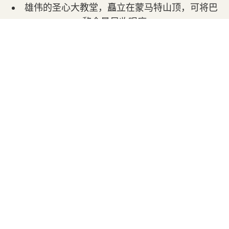
雄伟的圣心大教堂，矗立在蒙马特山顶，可将巴
黎全景尽收眼底
风景如画的特尔特广场及其画家
迷人的阿贝斯区，拥有鹅卵石街道和独特的精品
店
宏伟的卡尼尔歌剧院，一座19世纪的建筑杰作
著名的老佛爷百货公司，巴黎购物的天堂
更不用说邻近的街区，如以其热闹夜生活而闻名的
皮加勒，或第8、9和10区，每个区都有其独特的魅
力和景点。
探索巴黎的卓越连接性
下榻红磨坊附近的主要优势之一是其便捷的公共交
通网络。布兰奇（Blanche）、拉马克-考兰古
（Lamarck-Caulaincourt）和克利希广场（Place de
Clichy）地铁站近在咫尺，因此您可以快速抵达首