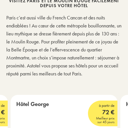
VISITEZ PARIS ET LE MOULIN ROUGE FACILEMENT
DEPUIS VOTRE HÔTEL
Paris c’est aussi ville du French Cancan et des nuits
endiablées ! Au cœur de cette métropole bouillonnante, un
lieu mythique se dresse fièrement depuis plus de 130 ans :
le Moulin Rouge. Pour profiter pleinement de ce joyau de
la Belle Époque et de l’effervescence du quartier
Montmartre, un choix s’impose naturellement : séjourner à
proximité. Astotel vous propose ses hôtels pour un accueil
réputé parmi les meilleurs de tout Paris.
Montmartre - Pigalle - Moulin Rouge - Gare du
Nord
Hôtel George
r de
à partir de
€
72
€
3 étoiles
3 
prix
Meilleur prix
ours
sur 45 jours