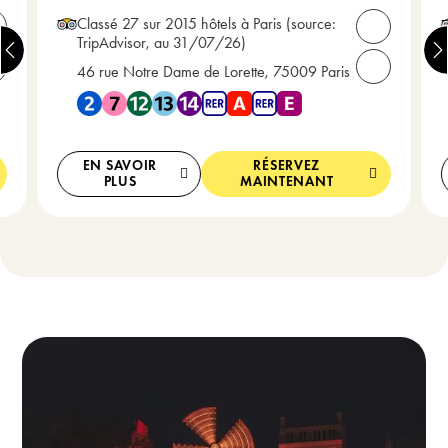
Classé 27 sur 2015 hôtels à Paris
(source:
uvrir les contacts
Ouvrir les c
TripAdvisor, au 31/07/26)
46 rue Notre Dame de Lorette, 75009 Paris
ppelez-nous : +33(0) 1 42 85 18 81
Appelez-nou
13 , Metro 14 , RER A , RER E
Proche du Metro 2 , Metro 7 , Metro 12 , Metro 13 , Metro
EN SAVOIR
RÉSERVEZ
PLUS
MAINTENANT