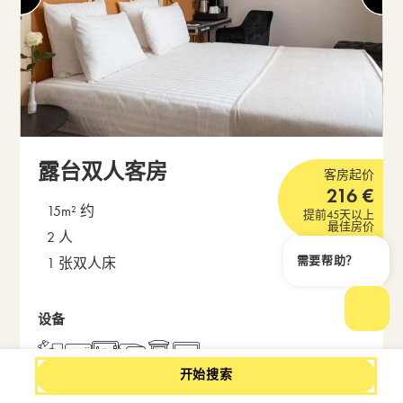
露台双人客房
客房起价
216
€
15m² 约
提前45天以上
最佳房价
2 人
需要帮助？
1 张双人床
关闭
设备
打开
打开包含房间描述的弹出窗
开始搜索
配有 3 m² 露台的双人客房。160x200 厘米床、私人