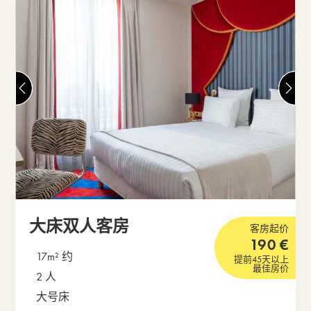
大床双人客房
客房起价
190
€
17m² 约
提前45天以上
最佳房价
2 人
大号床