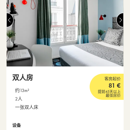
双人房
客房起价
81
€
约13m²
提前45天以上
最佳房价
2人
一张双人床
设备