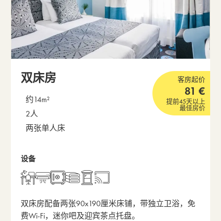
双床房
客房起价
81
€
约14m²
提前45天以上
最佳房价
2人
两张单人床
设备
打开包含房间描述的弹出窗
双床房配备两张90x190厘米床铺，带独立卫浴，免
费Wi-Fi，迷你吧及迎宾茶点托盘。