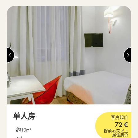
单人房
客房起价
72
€
约10m²
提前45天以上
最佳房价