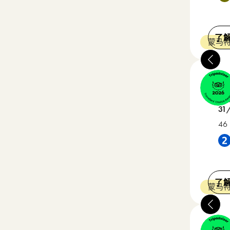
了
蒙马特
Ge
3 星级
在 
31
46 
靠近 
了
蒙马特
Jo