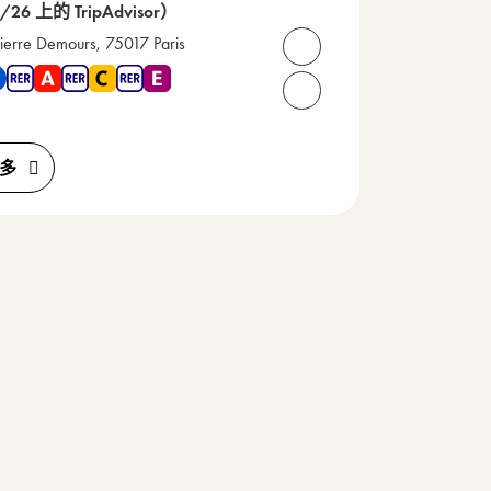
/26 上的 TripAdvisor）
Pierre Demours, 75017 Paris
打开联系人
 1 , 地铁 2 , RER A , RER C , RER E
2 85 07 61
请致电我们： +33(0) 1 45 
多