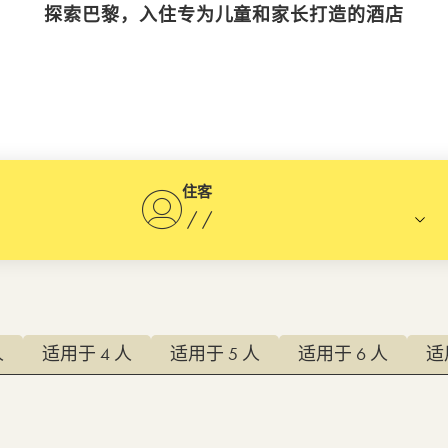
探索巴黎，入住专为儿童和家长打造的酒店
住客
/
/
打开日历，并使用箭头键导航，或按 Tab 键后输入开始和结束日期，格式
人
适用于 4 人
适用于 5 人
适用于 6 人
适