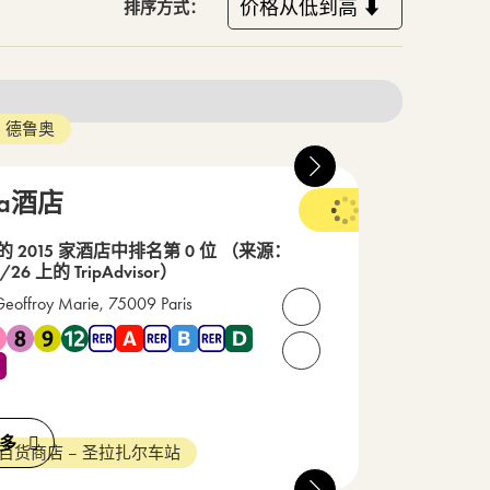
排序方式：
 德鲁奥
ia酒店
 的 2015 家酒店中排名第 0 位
（来源：
/26 上的 TripAdvisor）
Geoffroy Marie, 75009 Paris
打开联系人
 3 , 地铁 7 , 地铁 8 , 地铁 9 , 地铁 12 , RER A , RER B , RER D , RE
7 70 34 34
请致电我们： +33(0) 1 40 
多
 百货商店 – 圣拉扎尔车站