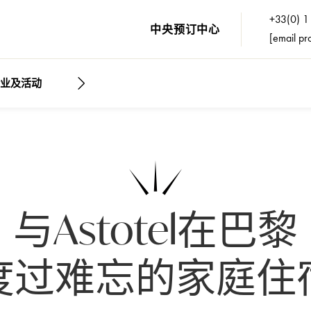
+33(0) 1
中央预订中心
[email pr
业及活动
游览
与Astotel在巴黎
度过难忘的家庭住