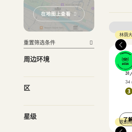
在地图上查看
林荫大
重置筛选条件
34
周边环境
3 星级
在 
31
34 
区
靠近 
星级
了
歌剧院