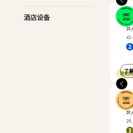
Ast
酒店设备
3 星级
在 
31
42 
靠近 
了
歌剧院
Ast
4 星级
在 
31
29,
靠近 