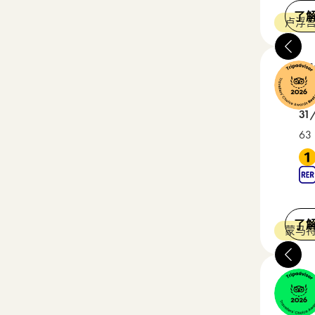
了
卢浮宫
Ma
4 星级
在 
31
63 
靠近 
了
蒙马特
Pa
3 星级
在 