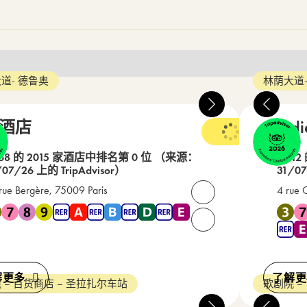
道- 德鲁奥
林荫大道-
B酒店
Acad
3 星级
68 的 2015 家酒店中排名第 0 位
（来源：
在 12
/07/26 上的 TripAdvisor）
31/07
rue Bergère, 75009 Paris
4 rue 
打开联系人
地铁 3 , 地铁 7 , 地铁 8 , 地铁 9 , RER A , RER B , RER D , RER E
靠近 地铁
请致电我们： +33(0) 1 4
解更多
了解更
 – 百货商店 – 圣拉扎尔车站
歌剧院 –