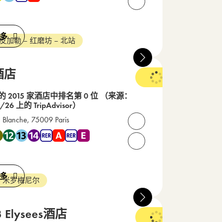
2 65 15 15
请致电我们： +33(0) 1 45 
多
 皮加勒 – 红磨坊 – 北站
酒店
 的 2015 家酒店中排名第 0 位
（来源：
/26 上的 TripAdvisor）
 Blanche, 75009 Paris
打开联系人
 2 , 地铁 3 , 地铁 12 , 地铁 13 , 地铁 14 , RER A , RER E
8 74 03 29
请致电我们： +33(0) 1 40 
多
- 米罗梅尼尔
3 Elysees酒店