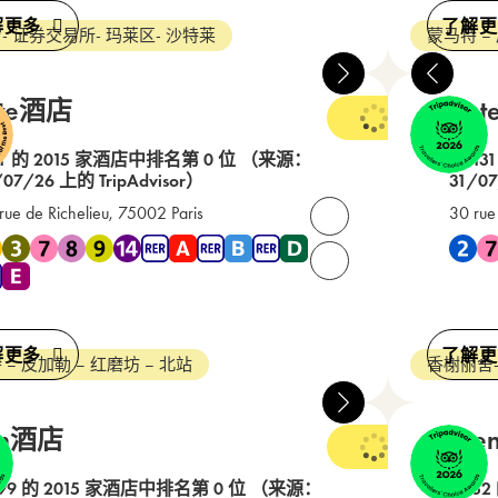
解更多
了解更
- 证券交易所- 玛莱区- 沙特莱
蒙马特 –
lte酒店
Mont
3 星级
1 的 2015 家酒店中排名第 0 位
（来源：
在 13
/07/26 上的 TripAdvisor）
31/07
rue de Richelieu, 75002 Paris
30 rue
打开联系人
地铁 1 , 地铁 3 , 地铁 7 , 地铁 8 , 地铁 9 , 地铁 14 , RER A , RER B , 
靠近 地铁
请致电我们： +33(0) 1 4
解更多
了解更
 – 皮加勒 – 红磨坊 – 北站
香榭丽舍
lm酒店
Rege
4 星级
99 的 2015 家酒店中排名第 0 位
（来源：
在 32