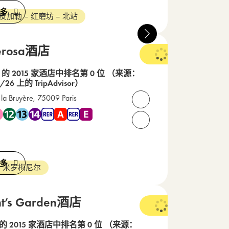
多
 皮加勒 – 红磨坊 – 北站
erosa酒店
1 的 2015 家酒店中排名第 0 位
（来源：
/26 上的 TripAdvisor）
 la Bruyère, 75009 Paris
打开联系人
RER D , RER E
 2 , 地铁 7 , 地铁 12 , 地铁 13 , 地铁 14 , RER A , RER E
4 58 94 94
请致电我们： +33(0) 1 48 
多
- 米罗梅尼尔
nt’s Garden酒店
 的 2015 家酒店中排名第 0 位
（来源：