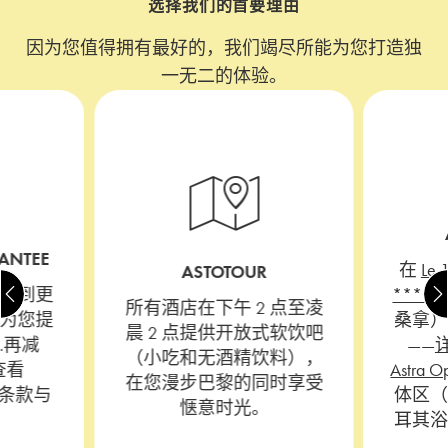
选择我们的首要理由
因为您值得拥有最好的，我们竭尽所能为您打造独
一无二的体验。
RANTEE
在
Le 
ASTOTOUR
找到更
****
所有酒店在下午 2 点至凌
为您提
桑拿
晨 2 点提供开放式软饮吧
…再减
——
（小吃和无酒精饮料），
查看
Astra 
在您漫步巴黎的同时享受
条款与
体区
惬意时光。
耳其