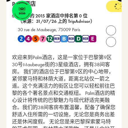
Palm酒店
3 星级
在 99 的 2015 家酒店中排名第 0 位
（来源：31/07/26 上的 TripAdvisor）
30 rue de Maubeuge, 75009 Paris
打开联
靠近 地铁 2 , 地铁 4 , 地铁 5 , 地铁 7 , 地铁 12 , RER B , RER
请致电我们：
欢迎来到Palm酒店，这是一家位于巴黎第9区
30号Maubeuge街的3星级酒店，拥有38间客
房。 我们的酒店位于巴黎第9区的中心地带，
紧邻蒙马特和林荫大道，距离北站仅一箭之
遥。这个充满活力的街区让您可以轻松前往巴
黎的各个著名景点和交通枢纽。 Palm酒店的精
心设计将传统的巴黎魅力与现代舒适完美融
合。我们的38间客房布置温馨，配备了确保您
舒适入住所需的一切设施，无论您是商务出差
还是休闲度假。 无论您是来巴黎探索蒙马特