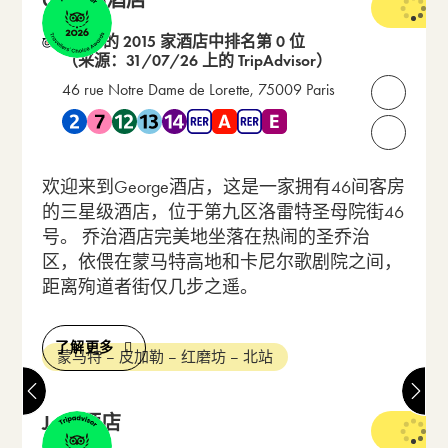
George酒店
3 星级
在 27 的 2015 家酒店中排名第 0 位
（来源：31/07/26 上的 TripAdvisor）
46 rue Notre Dame de Lorette, 75009 Paris
打开联
靠近 地铁 2 , 地铁 7 , 地铁 12 , 地铁 13 , 地铁 14 , RER A ,
请致电我们：
欢迎来到George酒店，这是一家拥有46间客房
的三星级酒店，位于第九区洛雷特圣母院街46
号。 乔治酒店完美地坐落在热闹的圣乔治
区，依偎在蒙马特高地和卡尼尔歌剧院之间，
距离殉道者街仅几步之遥。
了解更多
蒙马特 – 皮加勒 – 红磨坊 – 北站
Joke酒店
3 星级