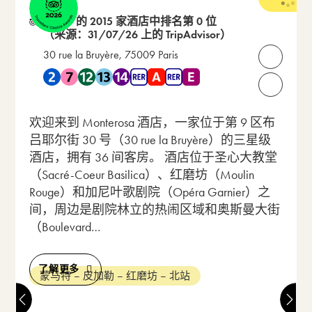
3 星级
在 131 的 2015 家酒店中排名第 0 位
（来源：31/07/26 上的 TripAdvisor）
30 rue la Bruyère, 75009 Paris
打开联
靠近 地铁 2 , 地铁 7 , 地铁 12 , 地铁 13 , 地铁 14 , RER A ,
请致电我们：
欢迎来到 Monterosa 酒店，一家位于第 9 区布
吕耶尔街 30 号（30 rue la Bruyère）的三星级
酒店，拥有 36 间客房。 酒店位于圣心大教堂
（Sacré-Coeur Basilica）、红磨坊（Moulin
Rouge）和加尼叶歌剧院（Opéra Garnier）之
间，周边是剧院林立的热闹区域和奥斯曼大街
（Boulevard…
了解更多
蒙马特 – 皮加勒 – 红磨坊 – 北站