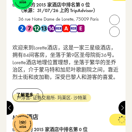
在 87 的 2015 家酒店中排名第 0 位
（来源：31/07/26 上的 TripAdvisor）
36 rue Notre Dame de Lorette, 75009 Paris
打开联
靠近 地铁 2 , 地铁 7 , 地铁 12 , 地铁 13 , 地铁 14 , RER A ,
请致电我们：
欢迎来到Lorette酒店，这是一家三星级酒店，
拥有84间客房，坐落于第9区圣母院街36号。
Lorette酒店地理位置理想，坐落于繁华的圣乔
治区，介于蒙马特和加尼叶歌剧院之间，靠近
烈士街和皮加勒，深受巴黎人和游客的喜爱。
了解更多
卢浮宫- 证券交易所- 玛莱区- 沙特莱
Malte酒店
4 星级
在 1 的 2015 家酒店中排名第 0 位