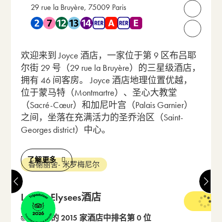
29 rue la Bruyère, 75009 Paris
打开联
靠近 地铁 2 , 地铁 7 , 地铁 12 , 地铁 13 , 地铁 14 , RER A ,
请致电我们：
欢迎来到 Joyce 酒店，一家位于第 9 区布吕耶
尔街 29 号（29 rue la Bruyère）的三星级酒店，
拥有 46 间客房。 Joyce 酒店地理位置优越，
位于蒙马特（Montmartre）、圣心大教堂
（Sacré-Cœur）和加尼叶宫（Palais Garnier）
之间，坐落在充满活力的圣乔治区（Saint-
Georges district）中心。
了解更多
香榭丽舍- 米罗梅尼尔
Le 123 Elysees酒店
4 星级
在 16 的 2015 家酒店中排名第 0 位