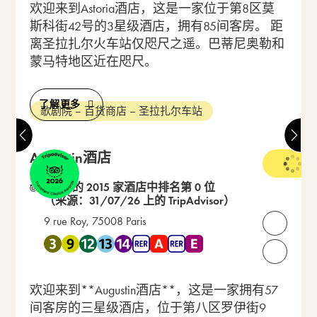
欢迎来到Astoria酒店，这是一家位于第8区莫
斯科街42号的3星级酒店，拥有85间客房。 距
离圣拉扎尔火车站仅咫尺之遥。巴蒂尼奥勒和
蒙马特地区近在咫尺。
了解更多
歌剧院 – 百货商店 – 圣拉扎尔车站
Augustin酒店
3 星级
在 21 的 2015 家酒店中排名第 0 位
（来源：31/07/26 上的 TripAdvisor）
9 rue Roy, 75008 Paris
打开联
靠近 地铁 3 , 地铁 9 , 地铁 12 , 地铁 13 , 地铁 14 , RER A ,
请致电我们：
欢迎来到**Augustin酒店**，这是一家拥有57
间客房的三星级酒店，位于第八区罗伊街9