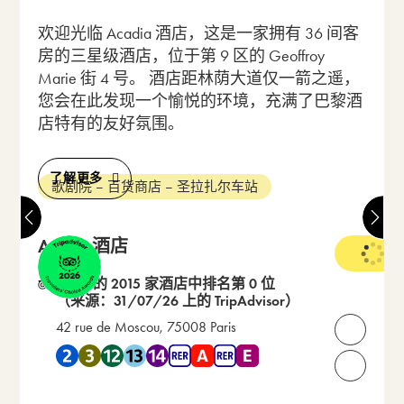
欢迎光临 Acadia 酒店，这是一家拥有 36 间客
房的三星级酒店，位于第 9 区的 Geoffroy
Marie 街 4 号。 酒店距林荫大道仅一箭之遥，
您会在此发现一个愉悦的环境，充满了巴黎酒
店特有的友好氛围。
了解更多
歌剧院 – 百货商店 – 圣拉扎尔车站
Astoria酒店
3 星级
在 79 的 2015 家酒店中排名第 0 位
（来源：31/07/26 上的 TripAdvisor）
42 rue de Moscou, 75008 Paris
打开联
靠近 地铁 2 , 地铁 3 , 地铁 12 , 地铁 13 , 地铁 14 , RER A ,
请致电我们：