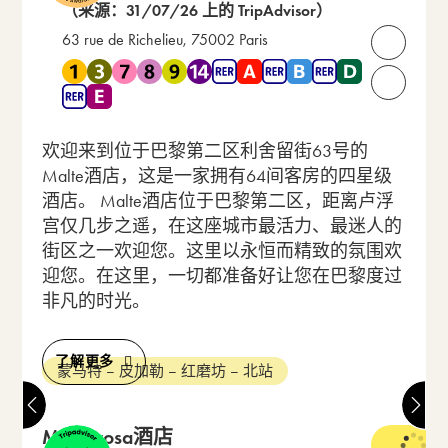
（来源：31/07/26 上的 TripAdvisor）
63 rue de Richelieu, 75002 Paris
打开联
靠近 地铁 1 , 地铁 3 , 地铁 7 , 地铁 8 , 地铁 9 , 地铁 14 , RER 
请致电我们：
欢迎来到位于巴黎第二区利舍留街63号的
Malte酒店，这是一家拥有64间客房的四星级
酒店。 Malte酒店位于巴黎第二区，距离卢浮
宫仅几步之遥，在这座城市最活力、最迷人的
街区之一欢迎您。这里以永恒而精致的氛围欢
迎您。在这里，一切都准备好让您在巴黎度过
非凡的时光。
了解更多
蒙马特 – 皮加勒 – 红磨坊 – 北站
Monterosa酒店