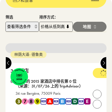
和旅客
筛选
排序方式：
查看筛选条件
地图
林荫大道- 德鲁奥
34B酒店
3 星级
在 68 的 2015 家酒店中排名第 0 位
（来源：31/07/26 上的 TripAdvisor）
34 rue Bergère, 75009 Paris
打开联
靠近 地铁 3 , 地铁 7 , 地铁 8 , 地铁 9 , RER A , RER B , RER 
请致电我们：