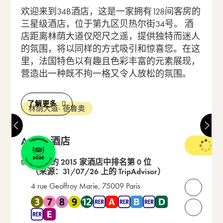
欢迎来到34B酒店，这是一家拥有128间客房的
三星级酒店，位于第九区贝热尔街34号。 酒
店距离林荫大道仅咫尺之遥，提供独特而迷人
的氛围，将以同样的方式吸引和惊喜您。在这
里，法国特色以有趣且色彩丰富的元素展现，
营造出一种既不拘一格又令人放松的氛围。
了解更多
林荫大道- 德鲁奥
Acadia酒店
3 星级
在 12 的 2015 家酒店中排名第 0 位
（来源：31/07/26 上的 TripAdvisor）
4 rue Geoffroy Marie, 75009 Paris
打开联
靠近 地铁 3 , 地铁 7 , 地铁 8 , 地铁 9 , 地铁 12 , RER A , RER 
请致电我们：