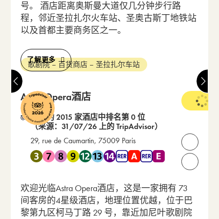
号。 酒店距离奥斯曼大道仅几分钟步行路
程，邻近圣拉扎尔火车站、圣奥古斯丁地铁站
以及首都主要商务区之一。
了解更多
歌剧院 – 百货商店 – 圣拉扎尔车站
Astra Opera酒店
4 星级
在 2 的 2015 家酒店中排名第 0 位
（来源：31/07/26 上的 TripAdvisor）
29, rue de Caumartin, 75009 Paris
打开联
靠近 地铁 3 , 地铁 7 , 地铁 8 , 地铁 9 , 地铁 12 , 地铁 13 , 地
请致电我们：
欢迎光临Astra Opera酒店，这是一家拥有 73
间客房的4星级酒店，地理位置优越，位于巴
黎第九区柯马丁路 29 号，靠近加尼叶歌剧院