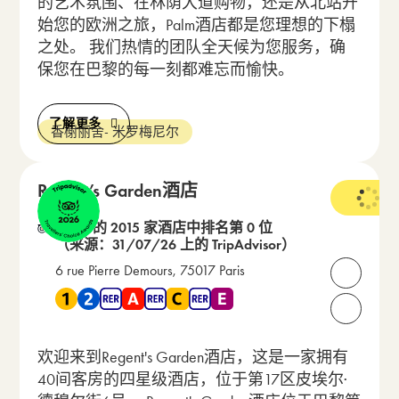
的艺术氛围、在林荫大道购物，还是从北站开
始您的欧洲之旅，Palm酒店都是您理想的下榻
之处。 我们热情的团队全天候为您服务，确
保您在巴黎的每一刻都难忘而愉快。
了解更多
香榭丽舍- 米罗梅尼尔
Regent’s Garden酒店
4 星级
在 32 的 2015 家酒店中排名第 0 位
（来源：31/07/26 上的 TripAdvisor）
6 rue Pierre Demours, 75017 Paris
打开联
靠近 地铁 1 , 地铁 2 , RER A , RER C , RER E
请致电我们：
欢迎来到Regent's Garden酒店，这是一家拥有
40间客房的四星级酒店，位于第17区皮埃尔·