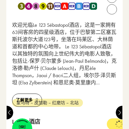
打开联
靠近 地铁 3 , 地铁 4 , 地铁 8 , 地铁 9 , 地铁 11 , RER A , RER
请致电我们：
欢迎光临Le 123 Sébastopol酒店，这是一家拥有
63间客房的四星级酒店，位于巴黎第二区塞瓦
斯托波尔大道123号，坐落在玛莱区、大林荫
道和首都的中心地带。 Le 123 Sébastopol酒店
以其独特的氛围向上世纪伟大的电影人致敬，
包括让-保罗·贝尔蒙多 (Jean-Paul Belmondo)，克
洛德·勒卢什 (Claude Lelouch)，丹尼èle
Thompson，Jaoui / Bacri二人组，埃尔莎·泽贝斯
坦 (Elsa Zylberstein) 和恩尼奥·莫里康内…
了解更多
蒙马特 – 皮加勒 – 红磨坊 – 北站
Lorette酒店
3 星级