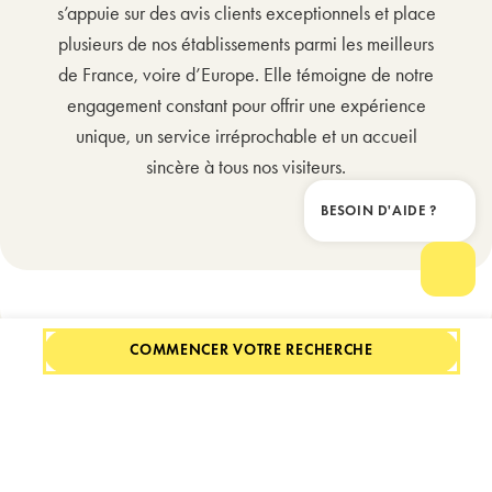
s’appuie sur des avis clients exceptionnels et place
plusieurs de nos établissements parmi les meilleurs
de France, voire d’Europe. Elle témoigne de notre
engagement constant pour offrir une expérience
unique, un service irréprochable et un accueil
sincère à tous nos visiteurs.
BESOIN D'AIDE ?
Ferme
Ouvrir
COMMENCER VOTRE RECHERCHE
Nos hôtels Travellers’ Choice
Best of the Best