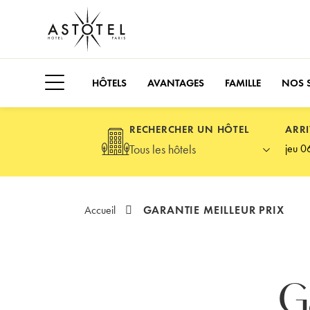
HÔTELS
AVANTAGES
FAMILLE
NOS S
Ouvrir le menu latéral
Choisissez votre hôtel
RECHERCHER UN HÔTEL
ARRI
Tous les hôtels
Veuil
GARANTIE MEILLEUR PRIX
Accueil
G