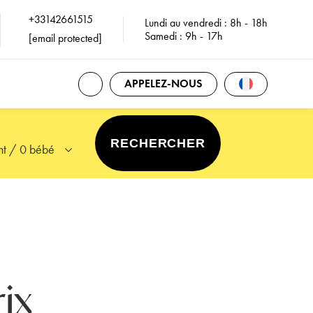
+33142661515
Lundi au vendredi : 8h - 18h
Samedi : 9h - 17h
[email protected]
OUVRIR TOUS LES CONTACTS
Ouvrir La Sélec
APPELEZ-NOUS
nt
/
0 bébé
ier et naviguer avec les flèches ou appuyez sur la touche Tab pour
ix