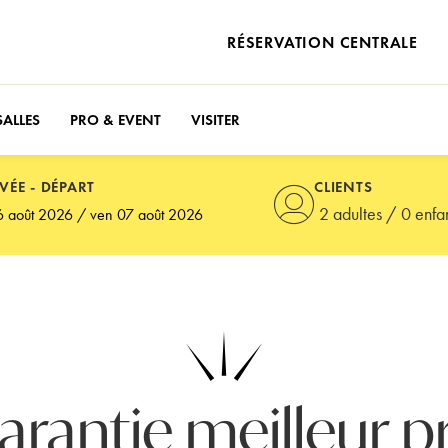
RÉSERVATION CENTRALE
ALLES
PRO & EVENT
VISITER
VÉE - DÉPART
CLIENTS
2 adultes
/
0 enfa
lez appuyer sur la touche Entrée ou Espace pour ouvrir le calendr
arantie meilleur pr