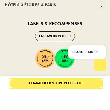
HÔTELS 3 ÉTOILES À PARIS
LABELS & RÉCOMPENSES
EN SAVOIR PLUS
BESOIN D'AIDE ?
Ferme
Ouvrir
Credits: D-Edge
COMMENCER VOTRE RECHERCHE