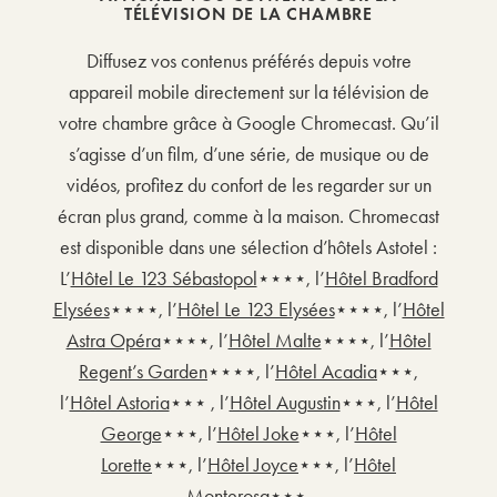
TÉLÉVISION DE LA CHAMBRE
Diffusez vos contenus préférés depuis votre
appareil mobile directement sur la télévision de
votre chambre grâce à Google Chromecast. Qu’il
s’agisse d’un film, d’une série, de musique ou de
vidéos, profitez du confort de les regarder sur un
écran plus grand, comme à la maison. Chromecast
est disponible dans une sélection d’hôtels Astotel :
L’
Hôtel Le 123 Sébastopol
⋆⋆⋆⋆, l’
Hôtel Bradford
Elysées
⋆⋆⋆⋆, l’
Hôtel Le 123 Elysées
⋆⋆⋆⋆, l’
Hôtel
Astra Opéra
⋆⋆⋆⋆, l’
Hôtel Malte
⋆⋆⋆⋆, l’
Hôtel
Regent’s Garden
⋆⋆⋆⋆, l’
Hôtel Acadia
⋆⋆⋆,
l’
Hôtel Astoria
⋆⋆⋆ , l’
Hôtel Augustin
⋆⋆⋆, l’
Hôtel
George
⋆⋆⋆, l’
Hôtel Joke
⋆⋆⋆, l’
Hôtel
Lorette
⋆⋆⋆, l’
Hôtel Joyce
⋆⋆⋆, l’
Hôtel
Monterosa
⋆⋆⋆.