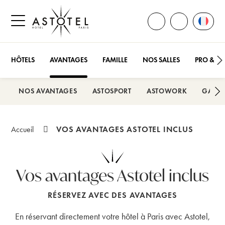
OUVRIR TOUS LES
Ouvrir
APPELEZ-N
Ouvrir le menu latéral
HÔTELS
AVANTAGES
FAMILLE
NOS SALLES
PRO & E
NOS AVANTAGES
ASTOSPORT
ASTOWORK
GARAN
VOS AVANTAGES ASTOTEL INCLUS
Accueil
Vos avantages Astotel inclus
RÉSERVEZ AVEC DES AVANTAGES
En réservant directement votre hôtel à Paris avec Astotel,