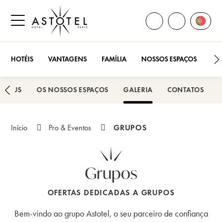
ABRIR TODOS OS 
Abrir 
LIGUE PARA
Abrir o menu lateral
HOTÉIS
VANTAGENS
FAMÍLIA
NOSSOS ESPAÇOS
PR
TOPLUS
OS NOSSOS ESPAÇOS
GALERIA
CONTATOS
GRUPOS
Início
Pro & Eventos
Grupos
OFERTAS DEDICADAS A GRUPOS
Bem-vindo ao grupo Astotel, o seu parceiro de confiança