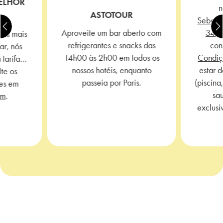
ELHOR
ASTOTOUR
Sebast
Aproveite um bar aberto com
34B
rta mais
refrigerantes e snacks das
con
ar, nós
14h00 às 2h00 em todos os
Condiç
 tarifa…
nossos hotéis, enquanto
estar 
te os
passeia por Paris.
(piscin
es em
sa
om
.
exclusi