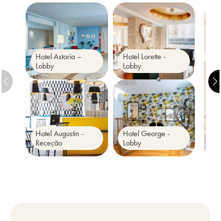
Hotel Astoria –
Hotel Lorette -
Lobby
Lobby
Hotel Augustin -
Hotel George -
Receção
Lobby
H