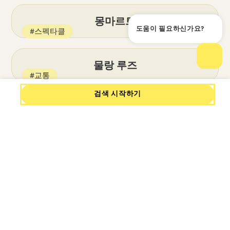
몽마르트
도움이 필요하신가요?
#스펙타클
도움
채팅
물랑 루즈
#교통
검색 시작하기
북역
#기념비
사크레쾨르 대성당
#교통
생라자르 역
#지구