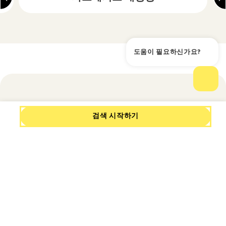
도움이 필요하신가요?
도움
채팅
몽마르트: 파리의 보헤미안
검색 시작하기
적·예술적 영혼
단 몇 걸음 거리의 상징적 명소들
몽마르트르에 쉽게 접근할 수 있는 호텔은 곧 예술
과 역사로 가득한 파리의 심장부에 머무른다는 뜻입
니다:
파리 전역을 굽어보는 하얀 실루엣, 장엄한
사크