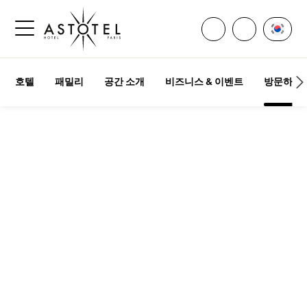
모든 연락처 열기
언어 
전화주세요
사이드바 메뉴 열기
호텔
패밀리
공간 소개
비즈니스 & 이벤트
방문하기