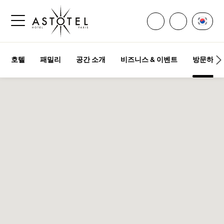
모든 연락처 열기
언어 
전화주세요
사이드바 메뉴 열기
호텔
패밀리
공간 소개
비즈니스 & 이벤트
방문하기