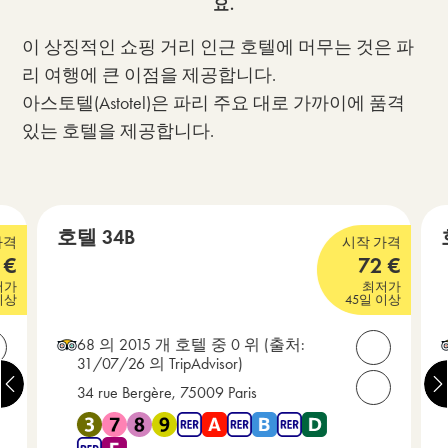
요.
이 상징적인 쇼핑 거리 인근 호텔에 머무는 것은 파
리 여행에 큰 이점을 제공합니다.
아스토텔(Astotel)은 파리 주요 대로 가까이에 품격
있는 호텔을 제공합니다.
그랑 불르바르
호텔 34B
가격
시작 가격
€
72
€
3 성급
3
저가
최저가
이상
45일 이상
68 의 2015 개 호텔 중 0 위
(출처:
연락처 열기
연락처 열
31/07/26 의 TripAdvisor)
34 rue Bergère, 75009 Paris
화해 주세요: +33(0) 1 42 65 15 15
전화해 주세요:
철 12 , 지하철 13 , 지하철 14 , RER A , RER E 근처에 있음
지하철 3 , 지하철 7 , 지하철 8 , 지하철 9 , RER A , RER 