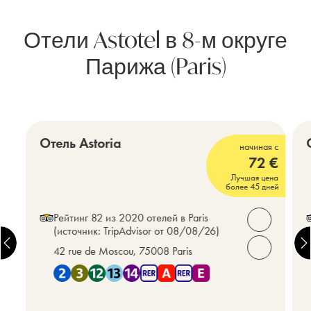
Отели Astotel в 8-м округе
Парижа (Paris)
Опера – Универмаги – Вокзал Сен-Лазар
(Opera - Grands Magasins - Gare St Lazare)
Отель Astoria
начиная с
72
€
3 звезды
3
Лучшая цена
более 45 дней
Рейтинг 82 из 2020 отелей в Paris
Открыть ко
(источник: TripAdvisor от 08/08/26)
42 rue de Moscou, 75008 Paris
Позвоните 
Рядом с Метро 2 , Метро 3 , Метро 12 , Метро 13 , Метр