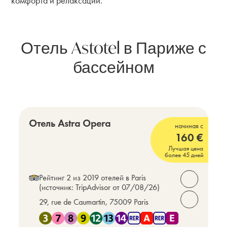
комфорта и релаксации.
Отель Astotel в Париже с
бассейном
Опера – Универмаги – Вокзал Сен-Лазар
(Opera - Grands Magasins - Gare St Lazare)
Отель Astra Opera
начиная с
160
€
4 звезды
Лучшая цена
более 45 дней
Рейтинг 2 из 2019 отелей в Paris
Открыть ко
(источник: TripAdvisor от 07/08/26)
29, rue de Caumartin, 75009 Paris
Позвоните 
Рядом с Метро 3 , Метро 7 , Метро 8 , Метро 9 , Метро 