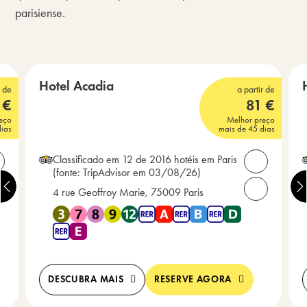
parisiense.
Grandes Bulevares Drouot (Grands Boulevards)
Hotel Acadia
r de
a partir de
€
81
€
3 estrelas
3 
eço
Melhor preço
dias
mais de 45 dias
Classificado em 12 de 2016 hotéis em Paris
brir contactos
Abrir contac
(fonte: TripAdvisor em 03/08/26)
4 rue Geoffroy Marie, 75009 Paris
igue-nos: +33(0) 1 44 58 94 94
Ligue-nos: 
 Metrô 9 , Metrô 14 , RER A , RER B , RER D , RER E
Perto de Metrô 3 , Metrô 7 , Metrô 8 , Metrô 9 , Metrô 12 
DESCUBRA MAIS
RESERVE AGORA