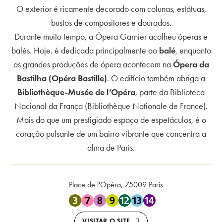
O exterior é ricamente decorado com colunas, estátuas,
bustos de compositores e dourados.
Durante muito tempo, a Ópera Garnier acolheu óperas e
balés. Hoje, é dedicada principalmente ao
balé
, enquanto
as grandes produções de ópera acontecem na
Ópera da
Bastilha (Opéra Bastille)
. O edifício também abriga a
Bibliothèque-Musée de l’Opéra
, parte da Biblioteca
Nacional da França (Bibliothèque Nationale de France).
Mais do que um prestigiado espaço de espetáculos, é o
coração pulsante de um bairro vibrante que concentra a
alma de Paris.
Place de l'Opéra, 75009 Paris
Perto de Metrô 3 , Metrô 7 , Metrô 8 , Metrô 9 ,
VISITAR O SITE