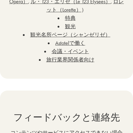
Opera）
,
ル・123・エリゼ（Le 123 Elysees）
,
ロレ
ット（Lorette）
）
特典
観光
観光名所ページ（シャンゼリゼ）
Astotelで働く
会議・イベント
旅行業界関係者向け
フィードバックと連絡先
コンテンツやサービスにアクセスできない場合