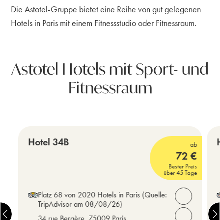
Die Astotel-Gruppe bietet eine Reihe von gut gelegenen
Hotels in Paris mit einem Fitnessstudio oder Fitnessraum.
Astotel Hotels mit Sport- und
Fitnessraum
Grands Boulevards - Drouot
Hotel 34B
ab
72
€
3 Sterne
4
Bester Preis
über 45 Tage
Platz 68 von 2020 Hotels in Paris
(Quelle:
Kontakte öf
TripAdvisor am 08/08/26)
34 rue Bergère, 75009 Paris
Rufen Sie u