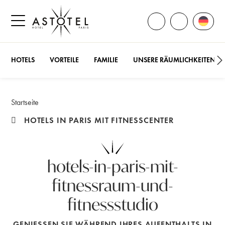
ALLE KONTAKTE Ö
Sprach
RUFEN SIE 
Seitenmenü öffnen
HOTELS
VORTEILE
FAMILIE
UNSERE RÄUMLICHKEITEN
Startseite
HOTELS IN PARIS MIT FITNESSCENTER
hotels-in-paris-mit-
fitnessraum-und-
fitnessstudio
GENIESSEN SIE WÄHREND IHRES AUFENTHALTS IN P