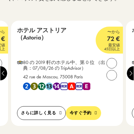
オペラ – グラン・マガザン – サン＝ラザー
ル駅
ホテル アストリア
から
〜から
（Astoria）
€
72
€
3 つ星
3
安値
最安値
以上
45日以上
80 の 2019 軒のホテル中、第 0 位
（出
連絡先を開く
連絡先を
典：07/08/26 の TripAdvisor）
42 rue de Moscou, 75008 Paris
電話ください： +33(0) 1 45 74 07 30
お電話ください：
E から近い
地下鉄 2 , 地下鉄 3 , 地下鉄 12 , 地下鉄 13 , 地下鉄 14 ,
さらに詳しく見る
今すぐ予約