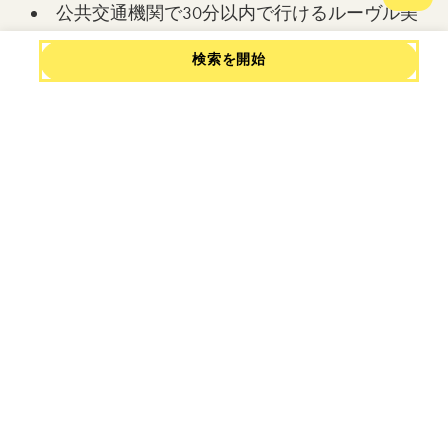
チャ
公共交通機関で30分以内で行けるルーヴル美
術館
検索を開始
すぐ近くにある8区と16区のおしゃれな地区
自然の中で一休みできるモンソー公園（Parc
Monceau）とその英国式庭園
この恵まれたロケーションにより、公共交通機関
での移動時間を大幅に削減し、パリでの時間を最
大限に有効活用することができます。
充実した交通網
凱旋門エリアは、パリにおいて特に交通アクセス
に恵まれた場所です：
シャルル・ド・ゴール＝エトワール駅に乗り入
れるメトロ1・2・6号線
RER A線で、ラ・デファンス（La Défense）やデ
ィズニーランド・パリへ直通アクセス。