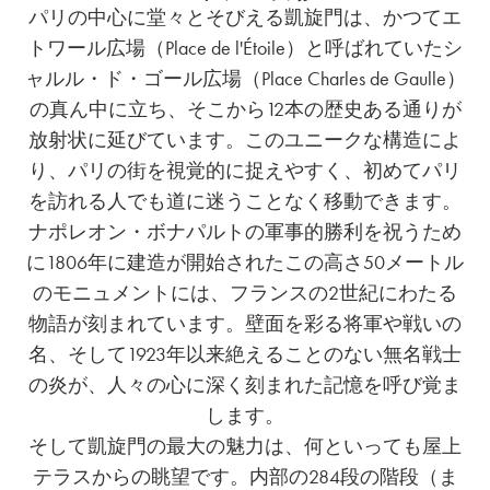
パリの中心に堂々とそびえる凱旋門は、かつてエ
トワール広場（Place de l'Étoile）と呼ばれていたシ
ャルル・ド・ゴール広場（Place Charles de Gaulle）
の真ん中に立ち、そこから12本の歴史ある通りが
放射状に延びています。このユニークな構造によ
り、パリの街を視覚的に捉えやすく、初めてパリ
を訪れる人でも道に迷うことなく移動できます。
ナポレオン・ボナパルトの軍事的勝利を祝うため
に1806年に建造が開始されたこの高さ50メートル
のモニュメントには、フランスの2世紀にわたる
物語が刻まれています。壁面を彩る将軍や戦いの
名、そして1923年以来絶えることのない無名戦士
の炎が、人々の心に深く刻まれた記憶を呼び覚ま
します。
そして凱旋門の最大の魅力は、何といっても屋上
テラスからの眺望です。内部の284段の階段（ま