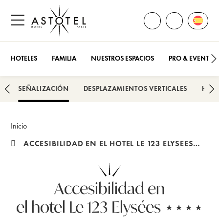
ABRIR TODOS LOS
Abrir 
LLÁMENOS
Abrir el menú lateral
HOTELES
FAMILIA
NUESTROS ESPACIOS
PRO & EVENTOS
S
SEÑALIZACIÓN
DESPLAZAMIENTOS VERTICALES
HABI
Inicio
ACCESIBILIDAD EN EL HOTEL LE 123 ELYSEES…
Accesibilidad en
el hotel Le 123 Elysées ⋆⋆⋆⋆